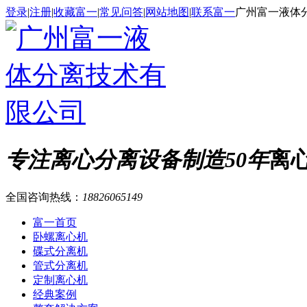
登录
|
注册
|
收藏富一
|
常见问答
|
网站地图
|
联系富一
广州富一液体
专注离心分离设备制造50年
离
全国咨询热线：
18826065149
富一首页
卧螺离心机
碟式分离机
管式分离机
定制离心机
经典案例