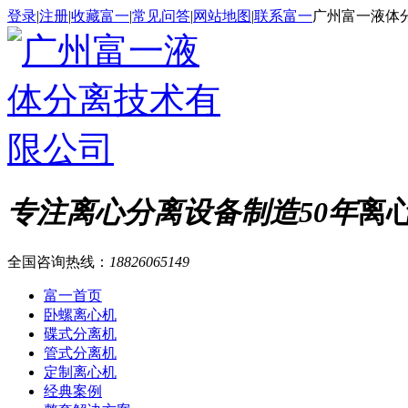
登录
|
注册
|
收藏富一
|
常见问答
|
网站地图
|
联系富一
广州富一液体
专注离心分离设备制造50年
离
全国咨询热线：
18826065149
富一首页
卧螺离心机
碟式分离机
管式分离机
定制离心机
经典案例