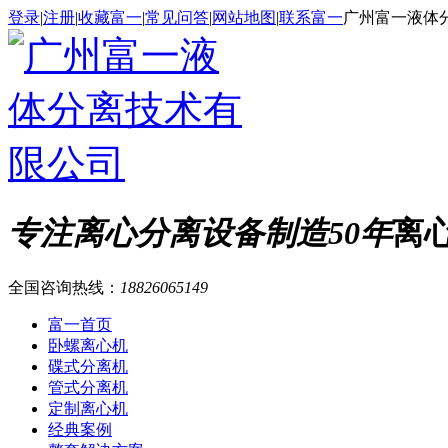
登录
|
注册
|
收藏富一
|
常见问答
|
网站地图
|
联系富一
广州富一液体
专注离心分离设备制造50年
离
全国咨询热线：
18826065149
富一首页
卧螺离心机
碟式分离机
管式分离机
定制离心机
经典案例