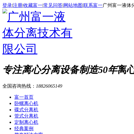
登录
|
注册
|
收藏富一
|
常见问答
|
网站地图
|
联系富一
广州富一液体
专注离心分离设备制造50年
离
全国咨询热线：
18826065149
富一首页
卧螺离心机
碟式分离机
管式分离机
定制离心机
经典案例